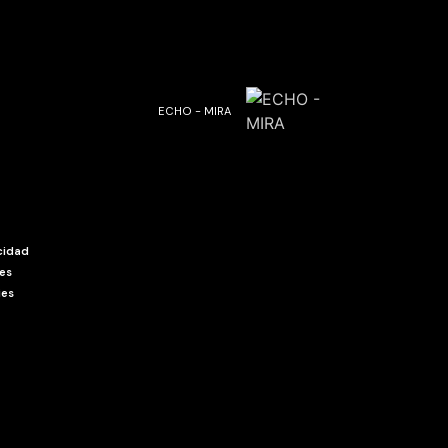
ECHO - MIRA
acidad
ies
ies