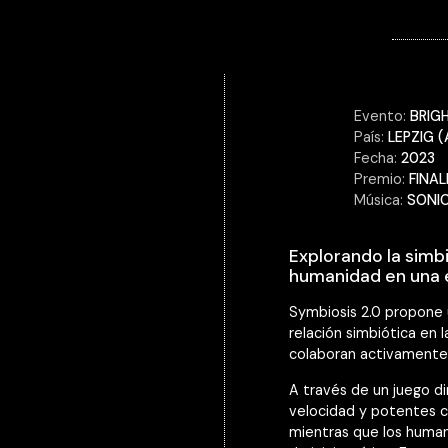
Evento:
BRIG
País:
LEPZIG 
Fecha:
2023
Premio:
FINAL
Música:
SONI
Explorando la simbio
humanidad en una e
Symbiosis 2.0 propone 
relación simbiótica en
colaboran activamente 
A través de un juego din
velocidad y potentes 
mientras que los human