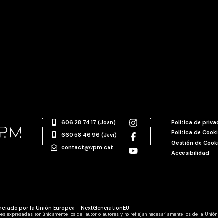
606 28 74 17 (Joan)
Política de priv
Política de Cook
660 58 46 96 (Javi)
Gestión de Cook
contact@vpm.cat
Accesibilidad
nciado por la Unión Europea - NextGenerationEU
nes expresadas son únicamente los del autor o autores y no reflejan necesariamente los de la Unión