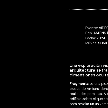
Evento:
VIDE
País:
AMIENS 
Fecha:
2024
Música:
SONI
Una exploración vis
arquitectura se fr
dimensiones oculta
Fragments
es una pie
ciudad de Amiens, dond
realidades paralelas. A 
edificio sobre el que s
para revelar un univer