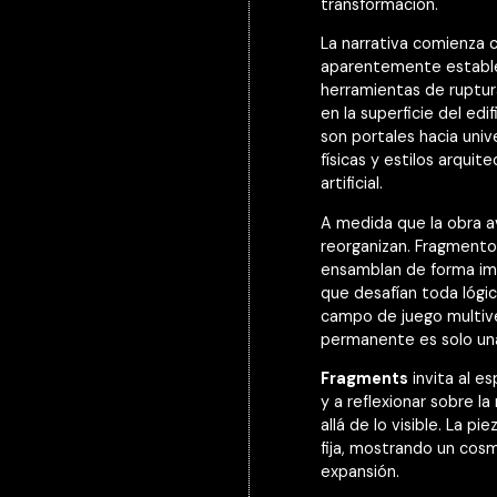
transformación.
La narrativa comienza c
aparentemente estable
herramientas de ruptura
en la superficie del edi
son portales hacia univ
físicas y estilos arqui
artificial.
A medida que la obra av
reorganizan. Fragmento
ensamblan de forma im
que desafían toda lógica
campo de juego multive
permanente es solo una 
Fragments
invita al es
y a reflexionar sobre l
allá de lo visible. La p
fija, mostrando un cos
expansión.