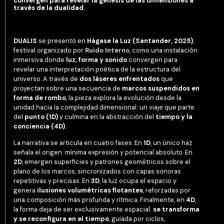
convergen para revelar la génesis de las dimensiones a
través de la dualidad.
DUALIS
se presentó en
Hágase la Luz (Santander, 2025)
,
festival organizado por
Ruido Interno
, como una instalación
inmersiva donde
luz, forma y sonido
convergen para
revelar una interpretación poética de la estructura del
universo. A través de
dos láseres enfrentados
que
proyectan sobre una secuencia de
marcos suspendidos en
forma de rombo
, la pieza explora la evolución desde la
unidad hacia la complejidad dimensional: un viaje que parte
del
punto (1D)
y culmina en la abstracción del
tiempo y la
conciencia (4D)
.
La narrativa se articula en cuatro fases. En
1D
, un único haz
señala el origen: mínima expresión y potencial absoluto. En
2D
, emergen superficies y patrones geométricos sobre el
plano de los marcos, sincronizados con capas sonoras
repetitivas y precisas. En
3D
, la luz ocupa el espacio y
genera
ilusiones volumétricas flotantes
, reforzadas por
una composición más profunda y rítmica. Finalmente, en
4D
,
la forma deja de ser exclusivamente espacial:
se transforma
y se reconfigura en el tiempo
, guiada por ciclos,