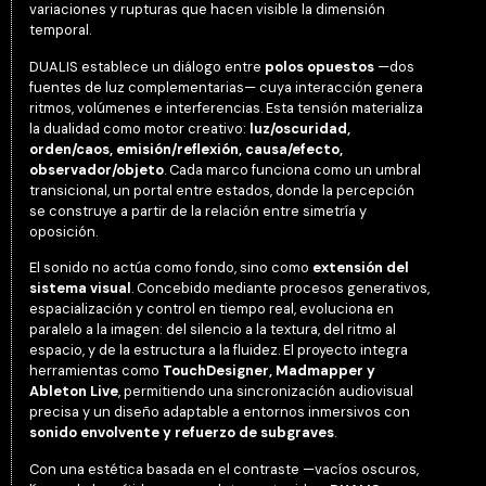
variaciones y rupturas que hacen visible la dimensión
temporal.
DUALIS establece un diálogo entre
polos opuestos
—dos
fuentes de luz complementarias— cuya interacción genera
ritmos, volúmenes e interferencias. Esta tensión materializa
la dualidad como motor creativo:
luz/oscuridad,
orden/caos, emisión/reflexión, causa/efecto,
observador/objeto
. Cada marco funciona como un umbral
transicional, un portal entre estados, donde la percepción
se construye a partir de la relación entre simetría y
oposición.
El sonido no actúa como fondo, sino como
extensión del
sistema visual
. Concebido mediante procesos generativos,
espacialización y control en tiempo real, evoluciona en
paralelo a la imagen: del silencio a la textura, del ritmo al
espacio, y de la estructura a la fluidez. El proyecto integra
herramientas como
TouchDesigner, Madmapper y
Ableton Live
, permitiendo una sincronización audiovisual
precisa y un diseño adaptable a entornos inmersivos con
sonido envolvente y refuerzo de subgraves
.
Con una estética basada en el contraste —vacíos oscuros,