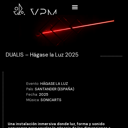
SOBRE NOSOTROS
DUALIS – Hágase la Luz 2025
Evento:
HÁGASE LA LUZ
País:
SANTANDER (ESPAÑA)
Fecha:
2025
Música:
SONICARTS
Una instalación inmersiva donde luz, forma y sonido